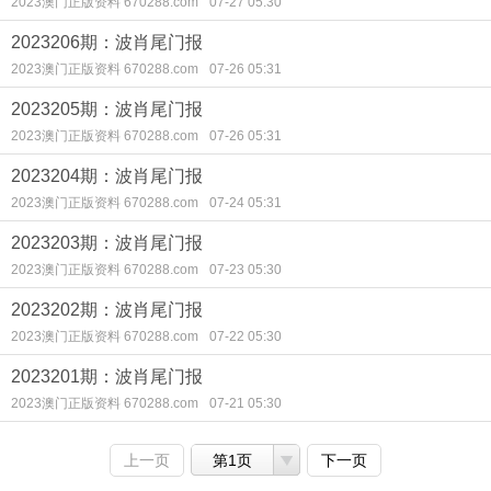
2023澳门正版资料 670288.com
07-27 05:30
2023206期：波肖尾门报
2023澳门正版资料 670288.com
07-26 05:31
2023205期：波肖尾门报
2023澳门正版资料 670288.com
07-26 05:31
2023204期：波肖尾门报
2023澳门正版资料 670288.com
07-24 05:31
2023203期：波肖尾门报
2023澳门正版资料 670288.com
07-23 05:30
2023202期：波肖尾门报
2023澳门正版资料 670288.com
07-22 05:30
2023201期：波肖尾门报
2023澳门正版资料 670288.com
07-21 05:30
上一页
第1页
下一页