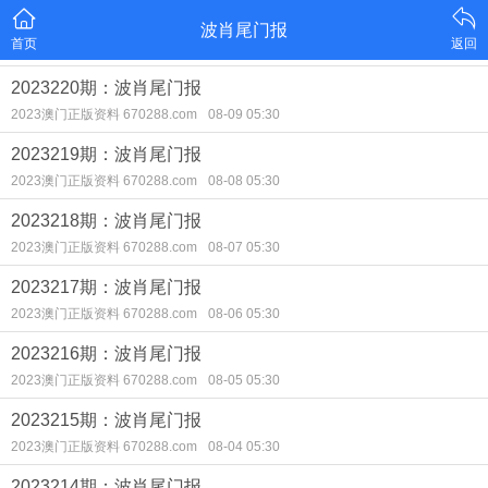
波肖尾门报
首页
返回
2023220期：波肖尾门报
2023澳门正版资料 670288.com
08-09 05:30
2023219期：波肖尾门报
2023澳门正版资料 670288.com
08-08 05:30
2023218期：波肖尾门报
2023澳门正版资料 670288.com
08-07 05:30
2023217期：波肖尾门报
2023澳门正版资料 670288.com
08-06 05:30
2023216期：波肖尾门报
2023澳门正版资料 670288.com
08-05 05:30
2023215期：波肖尾门报
2023澳门正版资料 670288.com
08-04 05:30
2023214期：波肖尾门报