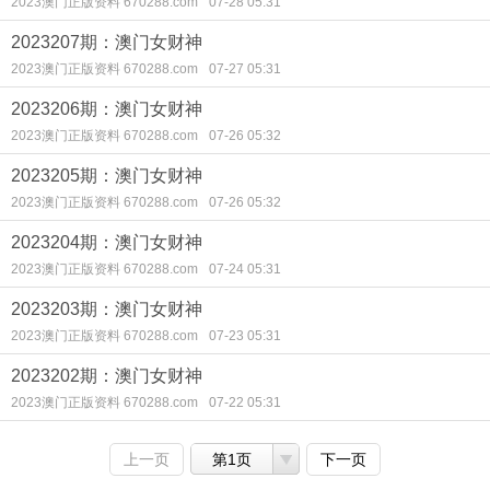
2023澳门正版资料 670288.com
07-28 05:31
2023207期：澳门女财神
2023澳门正版资料 670288.com
07-27 05:31
2023206期：澳门女财神
2023澳门正版资料 670288.com
07-26 05:32
2023205期：澳门女财神
2023澳门正版资料 670288.com
07-26 05:32
2023204期：澳门女财神
2023澳门正版资料 670288.com
07-24 05:31
2023203期：澳门女财神
2023澳门正版资料 670288.com
07-23 05:31
2023202期：澳门女财神
2023澳门正版资料 670288.com
07-22 05:31
上一页
第1页
下一页