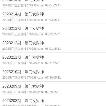
2023澳门正版资料 670288.com
08-04 05:31
2023214期：澳门女财神
2023澳门正版资料 670288.com
08-03 05:31
2023213期：澳门女财神
2023澳门正版资料 670288.com
08-02 05:31
2023212期：澳门女财神
2023澳门正版资料 670288.com
08-01 05:31
2023211期：澳门女财神
2023澳门正版资料 670288.com
07-31 05:31
2023210期：澳门女财神
2023澳门正版资料 670288.com
07-30 05:31
2023209期：澳门女财神
2023澳门正版资料 670288.com
07-29 05:31
2023208期：澳门女财神